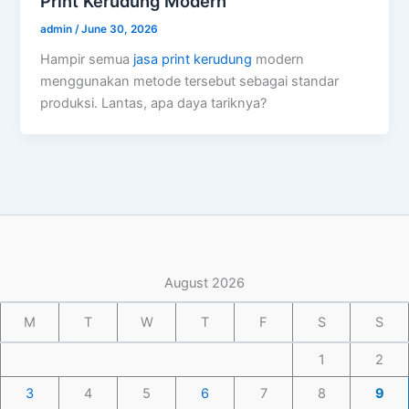
Print Kerudung Modern
admin
/
June 30, 2026
Hampir semua
jasa print kerudung
modern
menggunakan metode tersebut sebagai standar
produksi. Lantas, apa daya tariknya?
August 2026
M
T
W
T
F
S
S
1
2
3
4
5
6
7
8
9