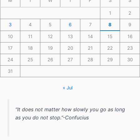
M
T
W
T
F
S
S
1
2
3
4
5
6
7
8
9
10
11
12
13
14
15
16
17
18
19
20
21
22
23
24
25
26
27
28
29
30
31
« Jul
“It does not matter how slowly you go as long
as you do not stop.”-Confucius