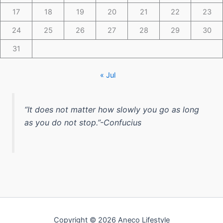
17
18
19
20
21
22
23
24
25
26
27
28
29
30
31
« Jul
“It does not matter how slowly you go as long
as you do not stop.”-Confucius
Copyright © 2026 Aneco Lifestyle